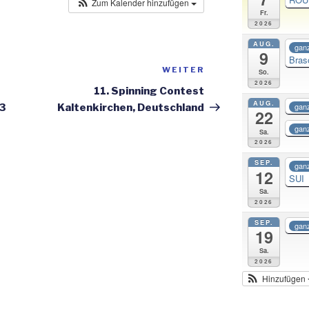
Zum Kalender hinzufügen
Fr.
2026
AUG.
ganz
9
Bras
WEITER
Nächster
So.
2026
Beitrag
11. Spinning Contest
AUG.
ganz
23
Kaltenkirchen, Deutschland
22
ganz
Sa.
2026
SEP.
ganz
12
SUI
Sa.
2026
SEP.
ganz
19
Sa.
2026
Hinzufügen