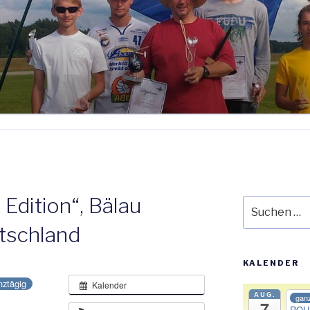
 Edition“, Bälau
Suche
nach:
utschland
KALENDER
nztägig
Kalender
AUG.
ganz
7
ROU