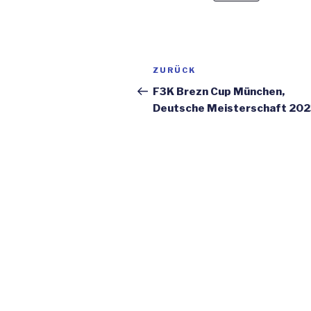
Beitragsnavigation
ZURÜCK
Vorheriger
Beitrag
F3K Brezn Cup München,
Deutsche Meisterschaft 20