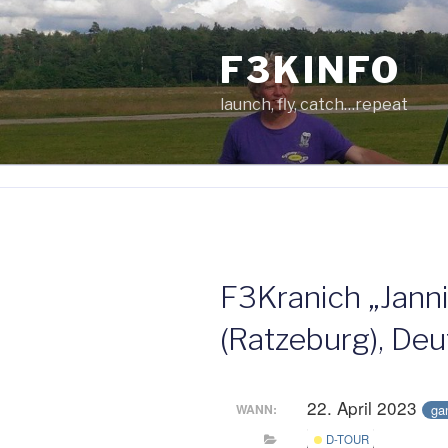
Zum
Inhalt
F3KINFO
springen
launch, fly, catch…repeat
F3Kranich „Janni
(Ratzeburg), De
22. April 2023
ga
WANN:
D-TOUR