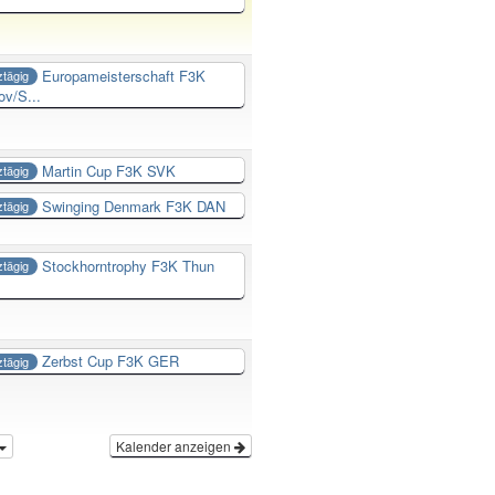
Europameisterschaft F3K
tägig
ov/S...
Martin Cup F3K SVK
tägig
Swinging Denmark F3K DAN
tägig
Stockhorntrophy F3K Thun
tägig
Zerbst Cup F3K GER
tägig
Kalender anzeigen