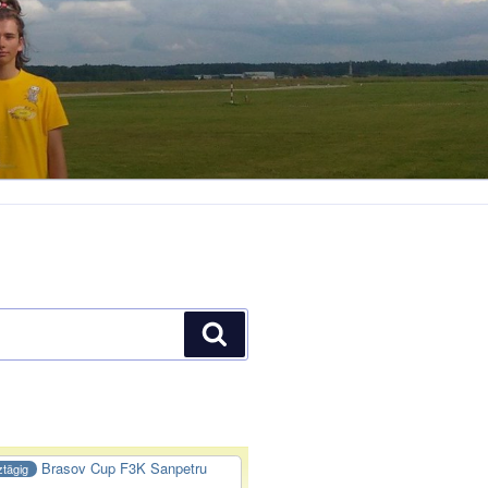
Suchen
Brasov Cup F3K Sanpetru
tägig