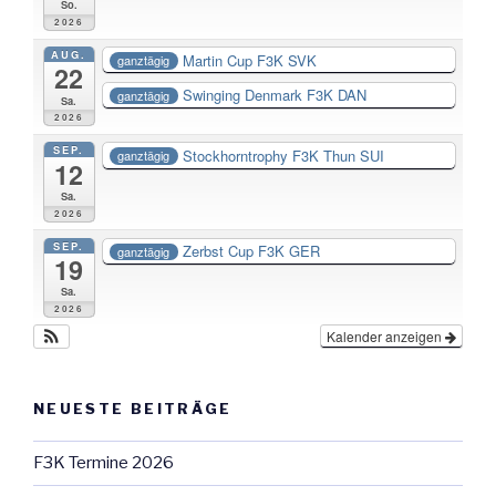
So.
2026
AUG.
Martin Cup F3K SVK
ganztägig
22
Swinging Denmark F3K DAN
ganztägig
Sa.
2026
SEP.
Stockhorntrophy F3K Thun SUI
ganztägig
12
Sa.
2026
SEP.
Zerbst Cup F3K GER
ganztägig
19
Sa.
2026
Kalender anzeigen
NEUESTE BEITRÄGE
F3K Termine 2026