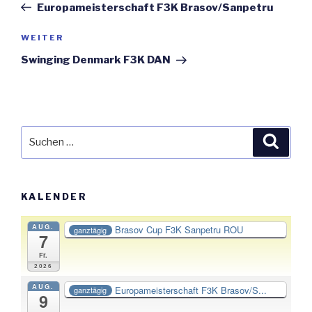
Beitrag
Europameisterschaft F3K Brasov/Sanpetru
WEITER
Nächster
Beitrag
Swinging Denmark F3K DAN
Suche
Suche
nach:
KALENDER
AUG.
Brasov Cup F3K Sanpetru ROU
ganztägig
7
Fr.
2026
AUG.
Europameisterschaft F3K Brasov/S...
ganztägig
9