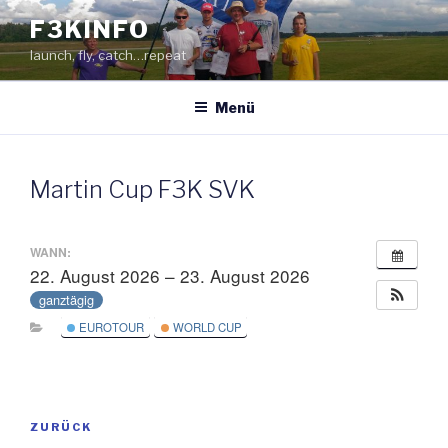
Zum
F3KINFO
Inhalt
launch, fly, catch…repeat
springen
Menü
Martin Cup F3K SVK
WANN:
22. August 2026 – 23. August 2026
ganztägig
EUROTOUR
WORLD CUP
Beitragsnavigation
ZURÜCK
Vorheriger