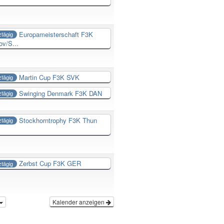
Europameisterschaft F3K
tägig
ov/S...
Martin Cup F3K SVK
tägig
Swinging Denmark F3K DAN
tägig
Stockhorntrophy F3K Thun
tägig
Zerbst Cup F3K GER
tägig
Kalender anzeigen