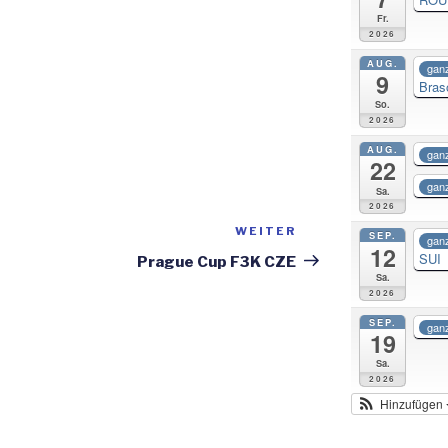
Fr.
2026
AUG.
ganz
9
Bras
So.
2026
AUG.
ganz
22
ganz
Sa.
2026
WEITER
Nächster
SEP.
ganz
12
Beitrag
SUI
Prague Cup F3K CZE
Sa.
2026
SEP.
ganz
19
Sa.
2026
Hinzufügen