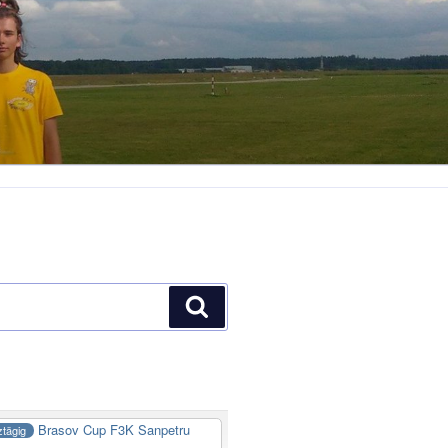
Suchen
Brasov Cup F3K Sanpetru
tägig