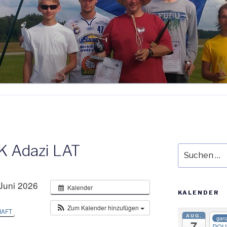
K Adazi LAT
Suche
nach:
 Juni 2026
Kalender
KALENDER
Zum Kalender hinzufügen
HAFT
AUG.
ganz
7
ROU