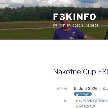
Zum
Inhalt
F3KINFO
springen
launch, fly, catch…repeat
Nakotne Cup F3
5. Juni 2026 – 6.
WANN:
ganztägig
EUROPAMEISTERSC
WORLD CUP