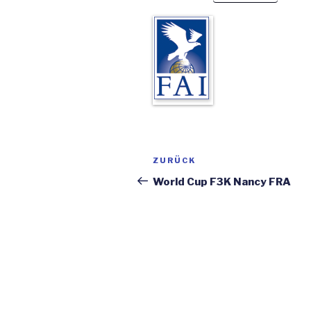
Beitragsnavigation
ZURÜCK
Vorheriger
Beitrag
World Cup F3K Nancy FRA