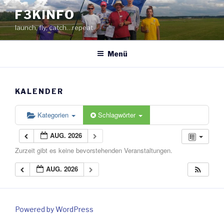
Zum
F3KINFO
Inhalt
launch, fly, catch…repeat
springen
Menü
KALENDER
Kategorien
Schlagwörter
AUG. 2026
Zurzeit gibt es keine bevorstehenden Veranstaltungen.
AUG. 2026
Powered by WordPress