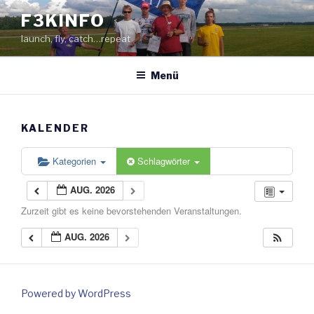
Zum
F3KINFO
Inhalt
launch, fly, catch…repeat
springen
Menü
KALENDER
Kategorien
Schlagwörter
AUG. 2026
Zurzeit gibt es keine bevorstehenden Veranstaltungen.
AUG. 2026
Powered by WordPress