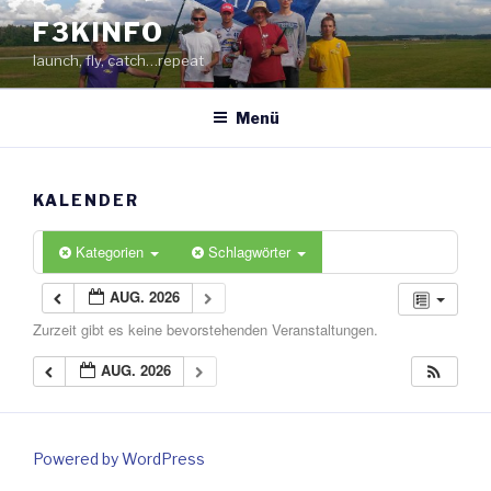
Zum
F3KINFO
Inhalt
launch, fly, catch…repeat
springen
Menü
KALENDER
Kategorien
Schlagwörter
AUG. 2026
Zurzeit gibt es keine bevorstehenden Veranstaltungen.
AUG. 2026
Powered by WordPress