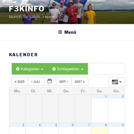
Zum
F3KINFO
Inhalt
launch, fly, catch…repeat
springen
Menü
KALENDER
Kategorien
Schlagwörter
2025
JULI
SEP.
2027
Mo.
Di.
Mi.
Do.
Fr.
Sa.
So.
1
2
3
4
5
6
7
8
9