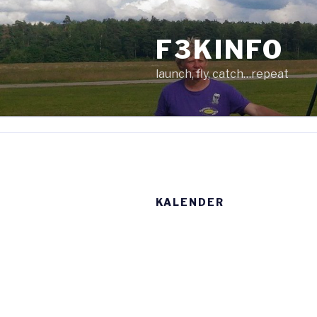
Zum
Inhalt
F3KINFO
springen
launch, fly, catch…repeat
KALENDER