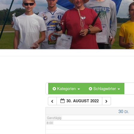
2:00
3:00
4:00
5:00
6:00
Kategorien
Schlagwörter
30. AUGUST 2022
7:00
30
Di.
Ganztägig
8:00