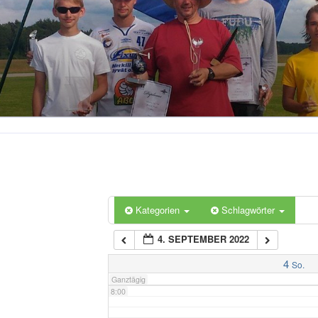
2:00
3:00
4:00
5:00
6:00
Kategorien
Schlagwörter
4. SEPTEMBER 2022
7:00
4
So.
Ganztägig
8:00