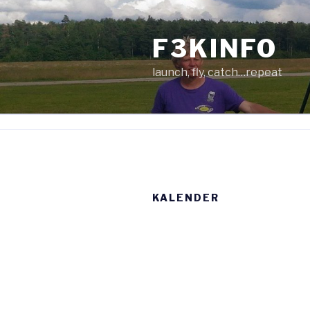
Zum
Inhalt
F3KINFO
springen
launch, fly, catch…repeat
KALENDER