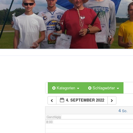
2:00
3:00
4:00
5:00
6:00
Kategorien
Schlagwörter
4. SEPTEMBER 2022
7:00
4
So.
Ganztägig
8:00