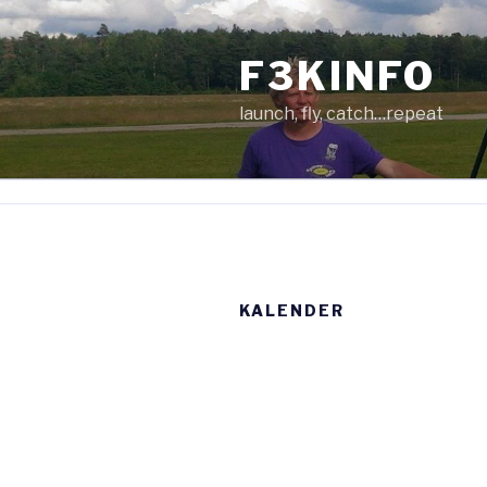
Zum
Inhalt
F3KINFO
springen
launch, fly, catch…repeat
KALENDER