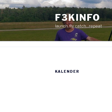
Zum
Inhalt
F3KINFO
springen
launch, fly, catch…repeat
KALENDER