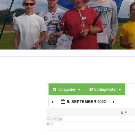
2:00
3:00
4:00
5:00
6:00
Kategorien
Schlagwörter
9. SEPTEMBER 2022
7:00
9
Fr.
Ganztägig
8:00