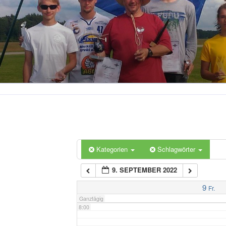
2:00
3:00
4:00
5:00
6:00
Kategorien
Schlagwörter
9. SEPTEMBER 2022
7:00
9
Fr.
Ganztägig
8:00