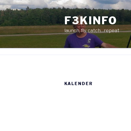
Zum
Inhalt
F3KINFO
springen
launch, fly, catch…repeat
KALENDER