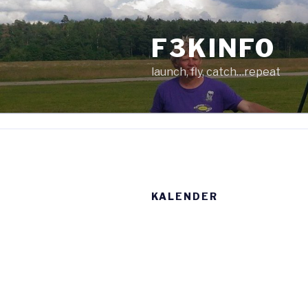
Zum
Inhalt
F3KINFO
springen
launch, fly, catch…repeat
KALENDER