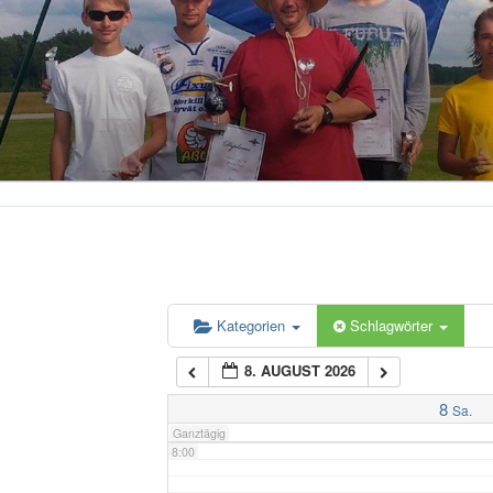
2:00
3:00
4:00
5:00
6:00
Kategorien
Schlagwörter
8. AUGUST 2026
7:00
8
Sa.
Ganztägig
8:00