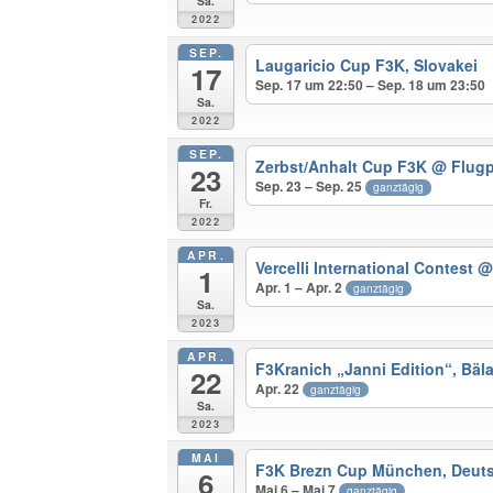
Sa.
2022
SEP.
Laugaricio Cup F3K, Slovakei
17
Sep. 17 um 22:50 – Sep. 18 um 23:50
Sa.
2022
SEP.
Zerbst/Anhalt Cup F3K
@ Flugp
23
Sep. 23 – Sep. 25
ganztägig
Fr.
2022
APR.
Vercelli International Contest
@
1
Apr. 1 – Apr. 2
ganztägig
Sa.
2023
APR.
F3Kranich „Janni Edition“, Bäl
22
Apr. 22
ganztägig
Sa.
2023
MAI
F3K Brezn Cup München, Deuts
6
Mai 6 – Mai 7
ganztägig