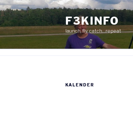
Zum
Inhalt
F3KINFO
springen
launch, fly, catch…repeat
KALENDER