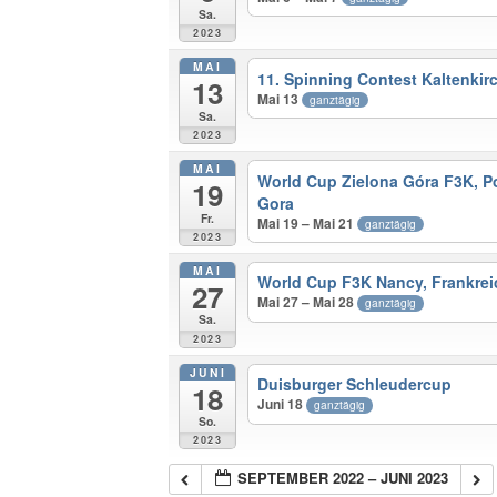
Sa.
2023
MAI
11. Spinning Contest Kaltenkir
13
Mai 13
ganztägig
Sa.
2023
MAI
World Cup Zielona Góra F3K, 
19
Gora
Fr.
Mai 19 – Mai 21
ganztägig
2023
MAI
World Cup F3K Nancy, Frankrei
27
Mai 27 – Mai 28
ganztägig
Sa.
2023
JUNI
Duisburger Schleudercup
18
Juni 18
ganztägig
So.
2023
SEPTEMBER 2022 – JUNI 2023