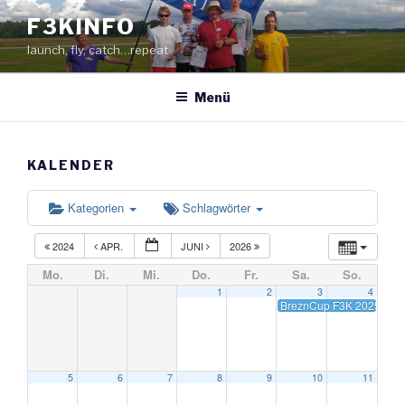
Zum
F3KINFO
Inhalt
launch, fly, catch…repeat
springen
Menü
KALENDER
Kategorien
Schlagwörter
2024
APR.
JUNI
2026
Mo.
Di.
Mi.
Do.
Fr.
Sa.
So.
1
2
3
4
BreznCup F3K 2025, GE
5
6
7
8
9
10
11