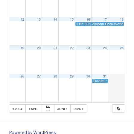
12
13
14
15
16
17
18
11th F3K Zielona Gora World Cup 
19
20
21
22
23
24
25
26
27
28
29
30
31
Eurotour World Cup F3K
2024
APR.
JUNI
2026
Powered by WordPress