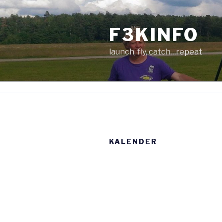
Zum
Inhalt
F3KINFO
springen
launch, fly, catch…repeat
KALENDER