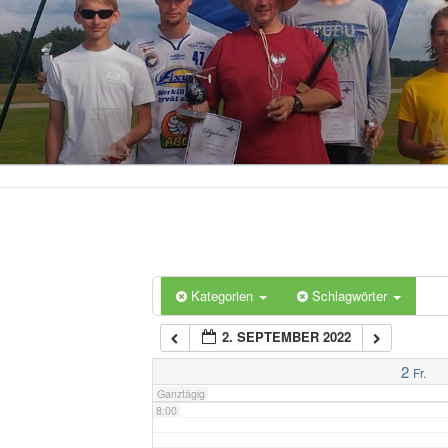
2:00
3:00
4:00
5:00
6:00
Kategorien
Schlagwörter
2. SEPTEMBER 2022
7:00
2
Fr.
Ganztägig
8:00